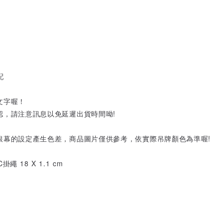
配
文字喔！
認，請注意訊息以免延遲出貨時間呦!
銀幕的設定產生色差，商品圖片僅供參考，依實際吊牌顏色為準喔!
繩 18 X 1.1 cm