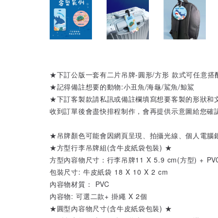
★下訂公版一套有二片吊牌-圓形/方形 款式可任意搭
★記得備註想要的動物:小丑魚/海龜/鯊魚/鯨鯊
★下訂客製款請私訊或備註欄填寫想要客製的形狀和
收到訂單後會盡快排程制作，會再提供示意圖給您確
★吊牌顏色可能會因網頁呈現、拍攝光線、個人電腦
★方型行李吊牌組(含牛皮紙袋包裝) ★
方型內容物尺寸：行李吊牌11 X 5.9 cm(方型) + PVC掛
包裝尺寸: 牛皮紙袋 18 X 10 X 2 cm
內容物材質： PVC
內容物: 可選二款+ 掛繩 X 2個
★圓型內容物尺寸(含牛皮紙袋包裝) ★