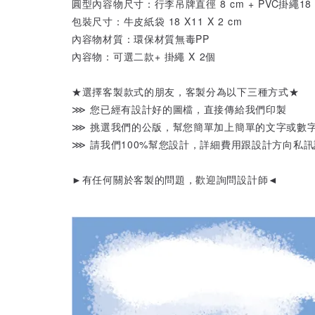
圓型內容物尺寸：行李吊牌直徑 8 cm + PVC掛繩18 X
包裝尺寸：牛皮紙袋 18 X11 X 2 cm
內容物材質：環保材質無毒PP
內容物：可選二款+ 掛繩 X 2個
★選擇客製款式的朋友，客製分為以下三種方式★
⋙ 您已經有設計好的圖檔，直接傳給我們印製
⋙ 挑選我們的公版，幫您簡單加上簡單的文字或數
⋙ 請我們100%幫您設計，詳細費用跟設計方向私訊
►有任何關於客製的問題，歡迎詢問設計師◄