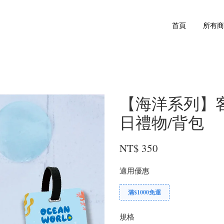
首頁
所有
【海洋系列】客
日禮物/背包
NT$ 350
適用優惠
滿$1000免運
規格