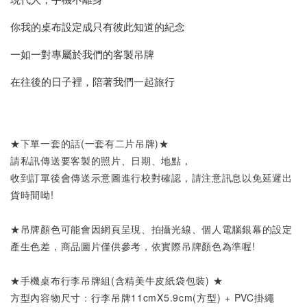
你我的桌布設定成只有彼此知道的紀念
一如一對專屬於我們的客製吊牌
在往後的日子裡，陪著我們一起旅行
★下單一套的話(一套有二片吊牌)★
請私訊傳送要客製的照片、日期、地點，
收到訂單後會傳送示意圖進行校對確認，請注意訊息以免延遲出
貨時間呦!
★吊牌顏色可能會因網頁呈現、拍攝光線、個人電腦銀幕的設定
產生色差，商品圖片僅供參考，依實際吊牌顏色為準喔!
★手機桌布行李吊牌組(含精美牛皮紙袋包裝) ★
方型內容物尺寸：行李吊牌11cmX5.9cm(方型) + PVC掛繩