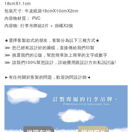
18cmX1.1cm
包裝尺寸: 牛皮紙袋18cmX10cmX2cm
內容物材質： PVC
內容物: 行李吊牌組2片 + 掛繩X2個
★選擇客製款式的朋友，客製分為以下三種方式★
⋙ 您已經有設計好的圖檔，直接傳給我們印製
⋙ 挑選我們的公版，幫您簡單加上簡單的文字或數字
⋙ 請我們100%幫您設計，詳細費用跟設計方向私訊討論!
►有任何關於客製的問題，歡迎詢問設計師◄