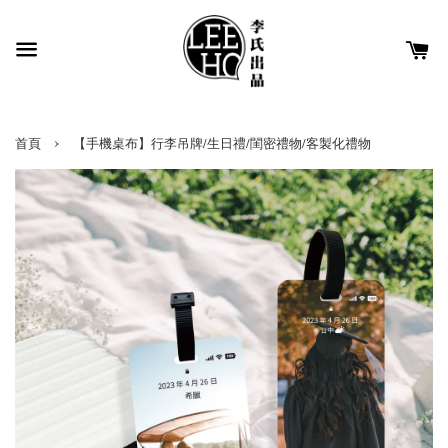
›
首頁
【手機桌布】行李吊牌/生日禮/閨密禮物/客製化禮物