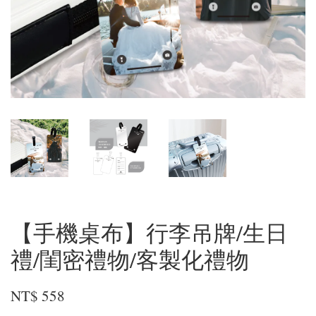
【手機桌布】行李吊牌/生日
禮/閨密禮物/客製化禮物
NT$ 558