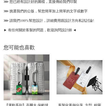
⋙ 您已經有設計好的圖檔，直接傳給我們印製
⋙ 挑選我們的公版，幫您簡單加上簡單的文字或數字
⋙ 請我們100%幫您設計，詳細費用跟設計方向私訊討論!
► 有任何關於客製的問題，歡迎詢問設計師 ◄
您可能也喜歡
【運動系列】高爾夫 保齡球
客製化案例分享_方型_校園