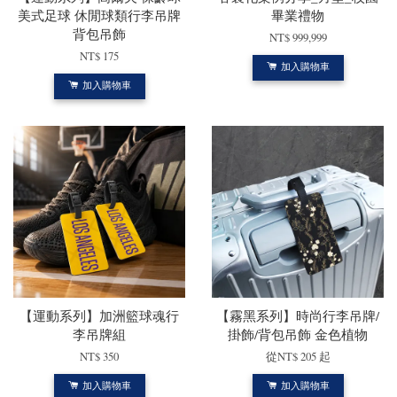
美式足球 休閒球類行李吊牌
畢業禮物
背包吊飾
NT$ 999,999
NT$ 175
加入購物車
加入購物車
【運動系列】加洲籃球魂行
【霧黑系列】時尚行李吊牌/
李吊牌組
掛飾/背包吊飾 金色植物
NT$ 350
從
NT$ 205
起
加入購物車
加入購物車