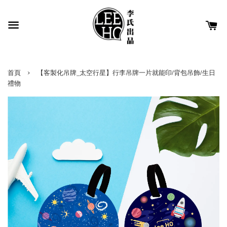
›
首頁
【客製化吊牌_太空行星】行李吊牌一片就能印/背包吊飾/生日
禮物