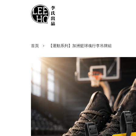
›
首頁
【運動系列】加洲籃球魂行李吊牌組