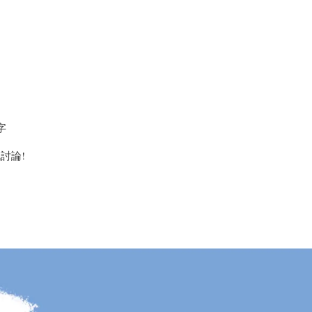
字
討論!