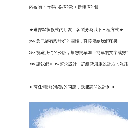
內容物：行李吊牌X2款 + 掛繩 X2 個
★選擇客製款式的朋友，客製分為以下三種方式★
⋙ 您已經有設計好的圖檔，直接傳給我們印製
⋙ 挑選我們的公版，幫您簡單加上簡單的文字或數
⋙ 請我們100%幫您設計，詳細費用跟設計方向私訊
►有任何關於客製的問題，歡迎詢問設計師◄