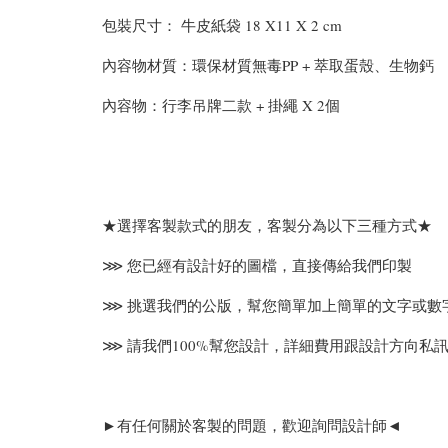
包裝尺寸： 牛皮紙袋 18 X11 X 2 cm
內容物材質：環保材質無毒PP + 萃取蛋殼、生物鈣
內容物：行李吊牌二款 + 掛繩 X 2個
★選擇客製款式的朋友，客製分為以下三種方式★
⋙ 您已經有設計好的圖檔，直接傳給我們印製
⋙ 挑選我們的公版，幫您簡單加上簡單的文字或數
⋙ 請我們100%幫您設計，詳細費用跟設計方向私訊
►有任何關於客製的問題，歡迎詢問設計師◄