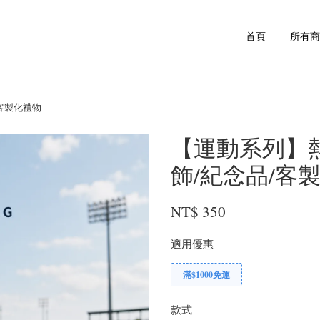
首頁
所有
客製化禮物
【運動系列】
飾/紀念品/客
NT$ 350
適用優惠
滿$1000免運
款式