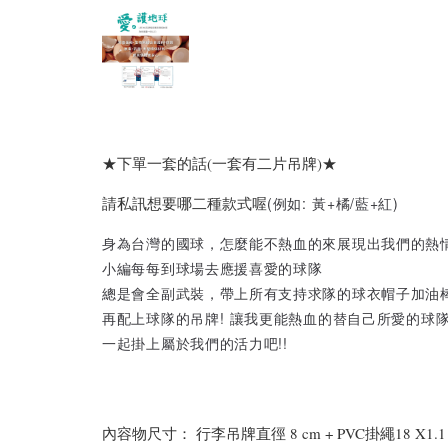
★下單一套的話(一套有二片吊牌)★
請私訊想要哪二種款式喔
(例如: 黃+橘/藍+紅)
身為台灣的國球，怎麼能不熱血的來展現出我們的熱情
小編每每到球場去應援喜愛的球隊
總是會全副武裝，帶上所有支持求隊的球衣帽子加油
再配上球隊的吊牌! 讓我更能熱血的替自己所愛的球隊
一起掛上屬於我們的活力吧!!
內容物尺寸： 行李吊牌直徑 8 cm + PVC掛繩18 X1.1