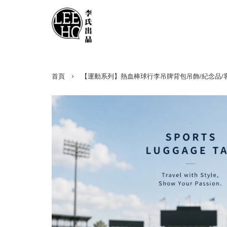
›
首頁
【運動系列】熱血棒球行李吊牌背包吊飾/紀念品/