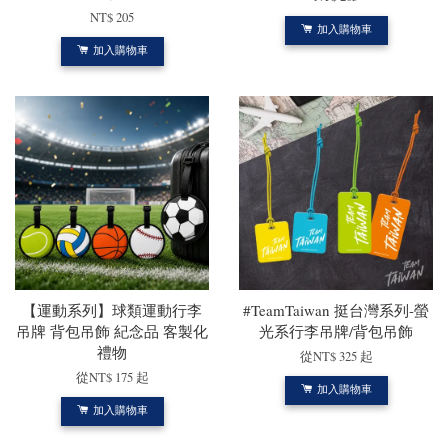
NT$ 205
加入購物車
加入購物車
【運動系列】球類運動行李
#TeamTaiwan 挺台灣系列-螢
吊牌 背包吊飾 紀念品 客製化
光系行李吊牌/背包吊飾
禮物
從
NT$ 325
起
從
NT$ 175
起
加入購物車
加入購物車