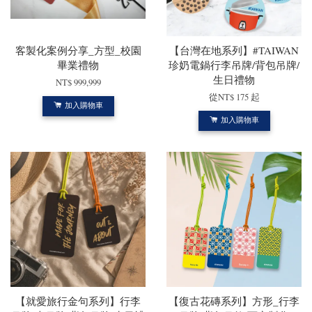
客製化案例分享_方型_校園
【台灣在地系列】#TAIWAN
畢業禮物
珍奶電鍋行李吊牌/背包吊牌/
生日禮物
NT$ 999,999
從
NT$ 175
起
加入購物車
加入購物車
【就愛旅行金句系列】行李
【復古花磚系列】方形_行李