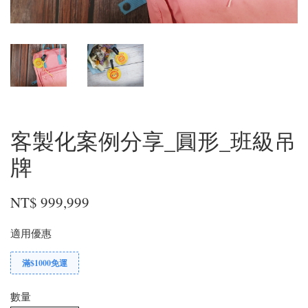
客製化案例分享_圓形_班級吊
牌
NT$ 999,999
適用優惠
滿$1000免運
數量