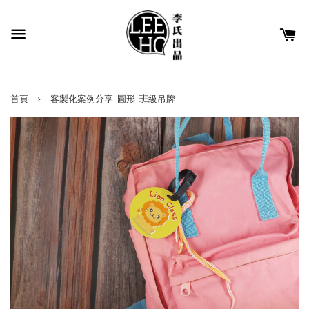
›
首頁
客製化案例分享_圓形_班級吊牌