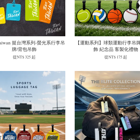
mTaiwan 挺台灣系列-螢光系行李吊
【運動系列】球類運動行李吊牌
牌/背包吊飾
飾 紀念品 客製化禮物
從
NT$ 325
起
從
NT$ 175
起