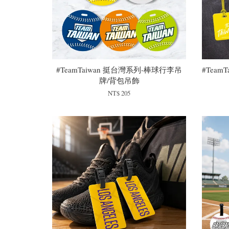
#TeamTaiwan 挺台灣系列-棒球行李吊
#Tea
牌/背包吊飾
NT$ 205