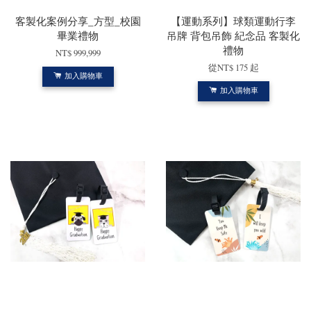
客製化案例分享_方型_校園
【運動系列】球類運動行李
畢業禮物
吊牌 背包吊飾 紀念品 客製化
禮物
NT$ 999,999
從
NT$ 175
起
加入購物車
加入購物車