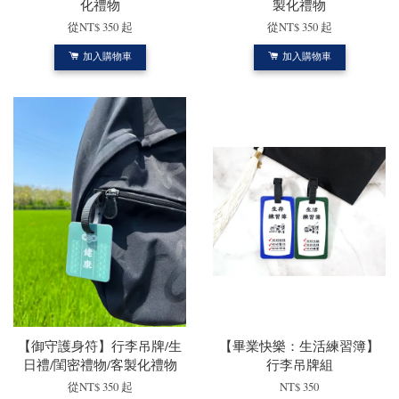
化禮物
製化禮物
從
NT$ 350
起
從
NT$ 350
起
加入購物車
加入購物車
【御守護身符】行李吊牌/生
【畢業快樂：生活練習簿】
日禮/閨密禮物/客製化禮物
行李吊牌組
從
NT$ 350
起
NT$ 350